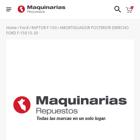
❮
❯
Home
/
Ford
/
RAPTOR F-150
/ AMORTIGUADOR POSTERIOR DERECHO
FORD F-150 15-20
Nissan
FRONTIER
PATROL
TIIDA
DFSK
D22
QASHQAI
URVAN
Ford
FRONTIER
SENTRA 1.8
VERSA
NP300
Honda
- 2.0
N17X
Hyundai
KICKS
SENTRA
X-TRAIL
Mazda
NAVARA
CLASICO
B13
Renault
PATHFINDER
Suzuki
VER TODOS