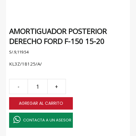
AMORTIGUADOR POSTERIOR
DERECHO FORD F-150 15-20
S/.
9,119.54
KL3Z/18125/A/
AMORTIGUADOR
-
+
POSTERIOR
DERECHO
AGREGAR AL CARRITO
FORD
F-
150
CONTACTA A UN ASESOR
15-
20