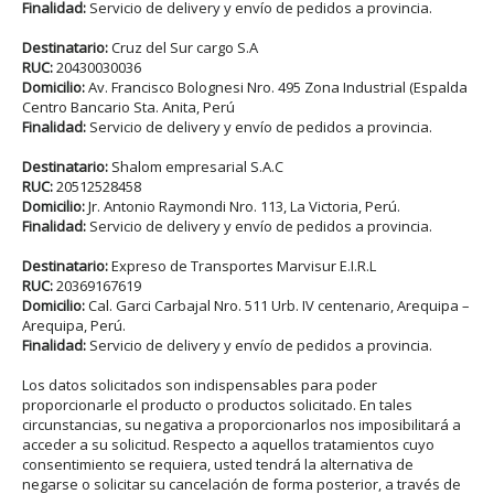
Finalidad:
Servicio de delivery y envío de pedidos a provincia.
Destinatario:
Cruz del Sur cargo S.A
RUC:
20430030036
Domicilio:
Av. Francisco Bolognesi Nro. 495 Zona Industrial (Espalda
Centro Bancario Sta. Anita, Perú
Finalidad:
Servicio de delivery y envío de pedidos a provincia.
Destinatario:
Shalom empresarial S.A.C
RUC:
20512528458
Domicilio:
Jr. Antonio Raymondi Nro. 113, La Victoria, Perú.
Finalidad:
Servicio de delivery y envío de pedidos a provincia.
Destinatario:
Expreso de Transportes Marvisur E.I.R.L
RUC:
20369167619
Domicilio:
Cal. Garci Carbajal Nro. 511 Urb. IV centenario, Arequipa –
Arequipa, Perú.
Finalidad:
Servicio de delivery y envío de pedidos a provincia.
Los datos solicitados son indispensables para poder
proporcionarle el producto o productos solicitado. En tales
circunstancias, su negativa a proporcionarlos nos imposibilitará a
acceder a su solicitud. Respecto a aquellos tratamientos cuyo
consentimiento se requiera, usted tendrá la alternativa de
negarse o solicitar su cancelación de forma posterior, a través de