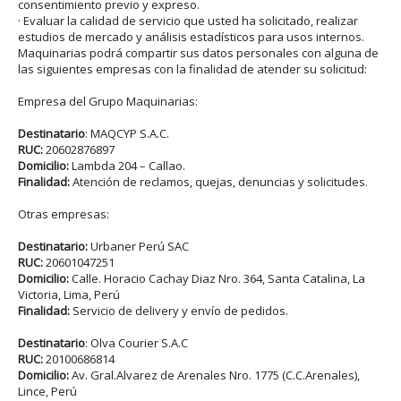
consentimiento previo y expreso.
· Evaluar la calidad de servicio que usted ha solicitado, realizar
estudios de mercado y análisis estadísticos para usos internos.
Maquinarias podrá compartir sus datos personales con alguna de
las siguientes empresas con la finalidad de atender su solicitud:
Empresa del Grupo Maquinarias:
Destinatario
: MAQCYP S.A.C.
RUC:
20602876897
Domicilio:
Lambda 204 – Callao.
Finalidad:
Atención de reclamos, quejas, denuncias y solicitudes.
Otras empresas:
Destinatario:
Urbaner Perú SAC
RUC:
20601047251
Domicilio:
Calle. Horacio Cachay Diaz Nro. 364, Santa Catalina, La
Victoria, Lima, Perú
Finalidad:
Servicio de delivery y envío de pedidos.
Destinatario
: Olva Courier S.A.C
RUC:
20100686814
Domicilio:
Av. Gral.Alvarez de Arenales Nro. 1775 (C.C.Arenales),
Lince, Perú