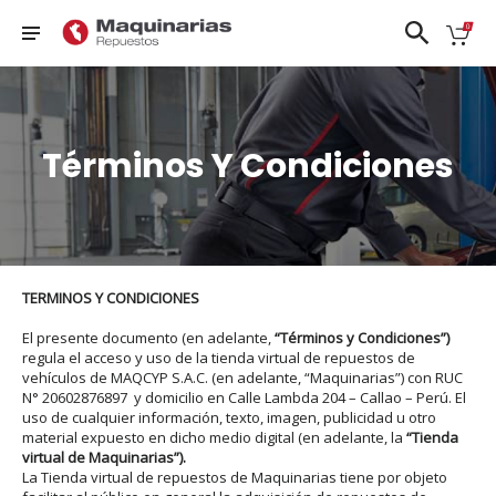
❮
❯
Nissan
Términos Y Condiciones
FRONTIER
PATROL
TIIDA
DFSK
D22
QASHQAI
URVAN
Ford
FRONTIER
SENTRA 1.8
VERSA
NP300
Honda
- 2.0
N17X
Hyundai
KICKS
SENTRA
X-TRAIL
TERMINOS Y CONDICIONES
Mazda
NAVARA
CLASICO
B13
El presente documento (en adelante,
“Términos y Condiciones”)
Renault
PATHFINDER
regula el acceso y uso de la tienda virtual de repuestos de
Suzuki
vehículos de MAQCYP S.A.C. (en adelante, “Maquinarias”) con RUC
N° 20602876897 y domicilio en Calle Lambda 204 – Callao – Perú. El
VER TODOS
uso de cualquier información, texto, imagen, publicidad u otro
material expuesto en dicho medio digital (en adelante, la
“Tienda
virtual de Maquinarias”).
La Tienda virtual de repuestos de Maquinarias tiene por objeto