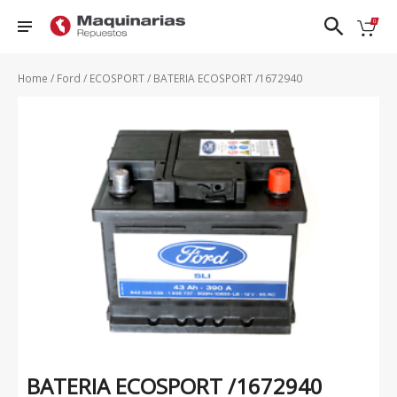
❮
❯
Home
/
Ford
/
ECOSPORT
/ BATERIA ECOSPORT /1672940
Nissan
FRONTIER
PATROL
TIIDA
DFSK
D22
QASHQAI
URVAN
Ford
FRONTIER
SENTRA 1.8
VERSA
NP300
Honda
- 2.0
N17X
Hyundai
KICKS
SENTRA
X-TRAIL
Mazda
NAVARA
CLASICO
B13
Renault
PATHFINDER
Suzuki
VER TODOS
BATERIA ECOSPORT /1672940