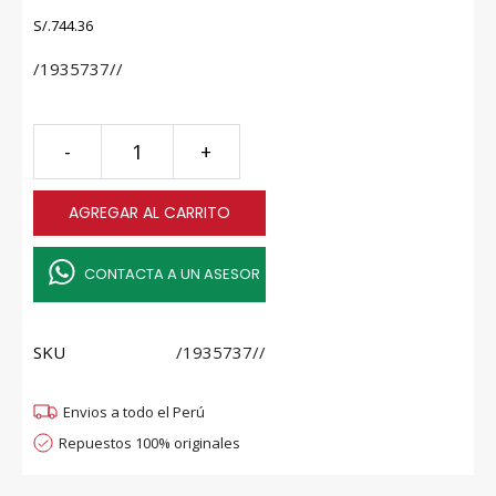
S/.
744.36
/1935737//
-
+
AGREGAR AL CARRITO
CONTACTA A UN ASESOR
SKU
/1935737//
Envios a todo el Perú
Repuestos 100% originales