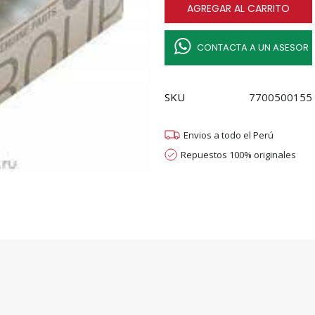
AGREGAR AL CARRITO
F4R
quantity
CONTACTA A UN ASESOR
SKU
7700500155
Envios a todo el Perú
Repuestos 100% originales