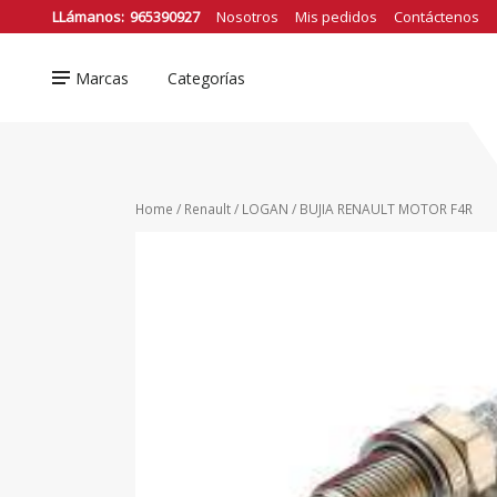
❮
LLámanos:
965390927
Nosotros
Mis pedidos
Contáctenos
Marcas
Categorías
Nissan
FRONTIER D22
DFSK
FRONTIER NP300
Ford
Home
/
Renault
/
LOGAN
/ BUJIA RENAULT MOTOR F4R
KICKS
Honda
NAVARA
Hyundai
Mazda
PATHFINDER
Renault
VER TODOS
Suzuki