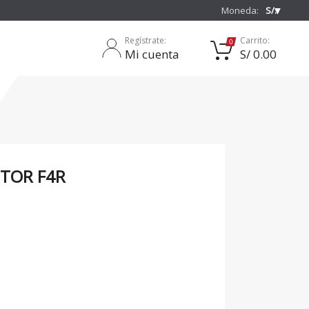
❯
Moneda:
S/.
Regístrate:
Carrito:
Mi cuenta
S/ 0.00
OTOR F4R