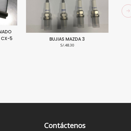
ONADO
A CX-5
BUJIAS MAZDA 3
S/.
48.30
Contáctenos