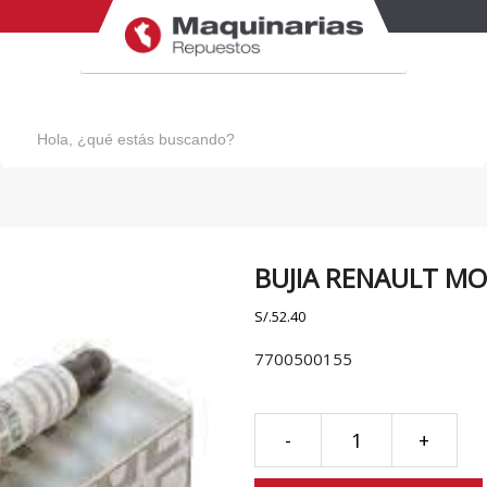
Búsqueda
de
productos
PATROL
URVAN
QASHQAI
VERSA N17X
SENTRA 1.8 - 2.0
X-TRAIL
SENTRA CLASICO B13
BUJIA RENAULT M
TIIDA
S/.
52.40
7700500155
BUJIA
-
+
RENAULT
MOTOR