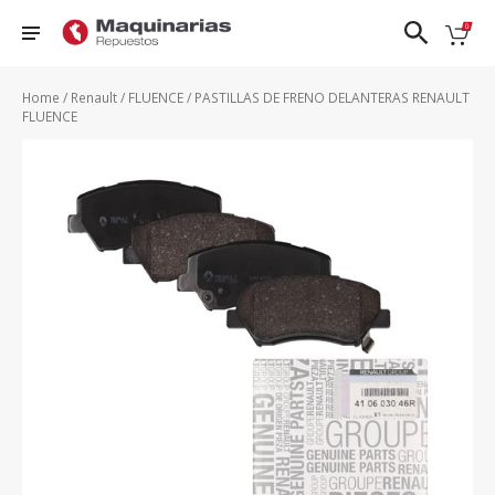
❮
❯
Home
/
Renault
/
FLUENCE
/ PASTILLAS DE FRENO DELANTERAS RENAULT
FLUENCE
Nissan
FRONTIER
PATROL
TIIDA
DFSK
D22
QASHQAI
URVAN
Ford
FRONTIER
SENTRA 1.8
VERSA
NP300
Honda
- 2.0
N17X
Hyundai
KICKS
SENTRA
X-TRAIL
Mazda
NAVARA
CLASICO
B13
Renault
PATHFINDER
Suzuki
VER TODOS