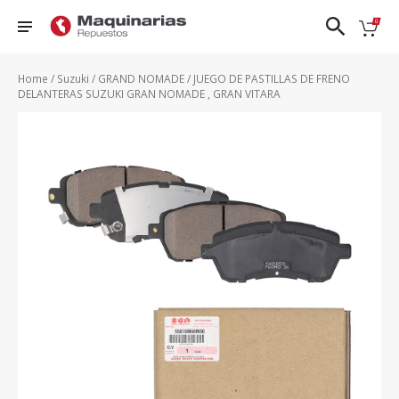
❮
❯
Home
/
Suzuki
/
GRAND NOMADE
/ JUEGO DE PASTILLAS DE FRENO
DELANTERAS SUZUKI GRAN NOMADE , GRAN VITARA
Nissan
FRONTIER
PATROL
TIIDA
DFSK
D22
QASHQAI
URVAN
Ford
FRONTIER
SENTRA 1.8
VERSA
NP300
Honda
- 2.0
N17X
Hyundai
KICKS
SENTRA
X-TRAIL
Mazda
NAVARA
CLASICO
B13
Renault
PATHFINDER
Suzuki
VER TODOS