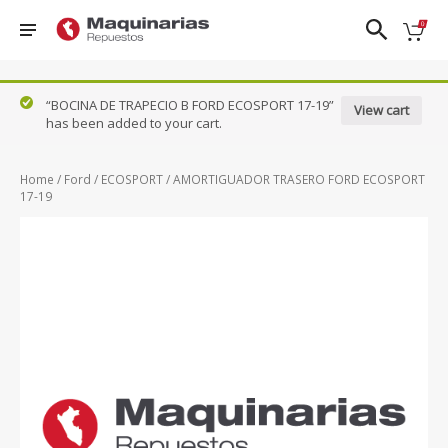
❮
❯
“BOCINA DE TRAPECIO B FORD ECOSPORT 17-19”
View cart
has been added to your cart.
Nissan
FRONTIER
PATROL
TIIDA
DFSK
D22
QASHQAI
URVAN
Home
/
Ford
/
ECOSPORT
/ AMORTIGUADOR TRASERO FORD ECOSPORT
Ford
FRONTIER
17-19
SENTRA 1.8
VERSA
NP300
Honda
- 2.0
N17X
Hyundai
KICKS
SENTRA
X-TRAIL
Mazda
NAVARA
CLASICO
B13
Renault
PATHFINDER
Suzuki
VER TODOS