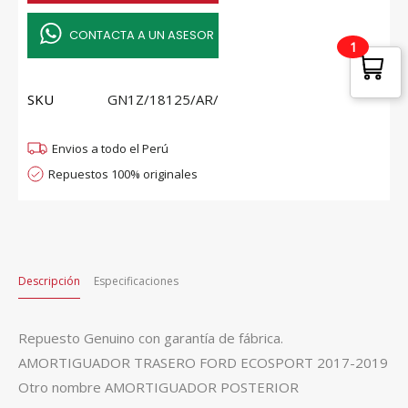
17-
19
CONTACTA A UN ASESOR
1
quantity
SKU
GN1Z/18125/AR/
Envios a todo el Perú
Repuestos 100% originales
Descripción
Especificaciones
Repuesto Genuino con garantía de fábrica.
AMORTIGUADOR TRASERO FORD ECOSPORT 2017-2019
Otro nombre AMORTIGUADOR POSTERIOR