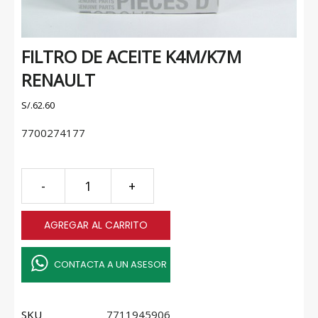
FILTRO DE ACEITE K4M/K7M
RENAULT
S/.
62.60
7700274177
FILTRO
-
+
DE
ACEITE
AGREGAR AL CARRITO
K4M/K7M
RENAULT
quantity
CONTACTA A UN ASESOR
SKU
7711945906