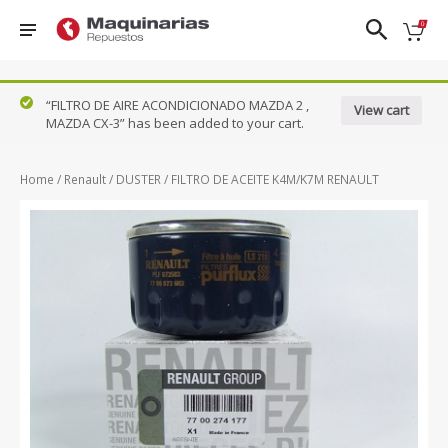
❮
❯
“FILTRO DE AIRE ACONDICIONADO MAZDA 2 ,
View cart
MAZDA CX-3” has been added to your cart.
Nissan
FRONTIER
PATROL
TIIDA
DFSK
D22
QASHQAI
URVAN
Home
/
Renault
/
DUSTER
/ FILTRO DE ACEITE K4M/K7M RENAULT
Ford
FRONTIER
SENTRA 1.8
VERSA
NP300
Honda
- 2.0
N17X
Hyundai
KICKS
SENTRA
X-TRAIL
Mazda
NAVARA
CLASICO
B13
Renault
PATHFINDER
Suzuki
VER TODOS