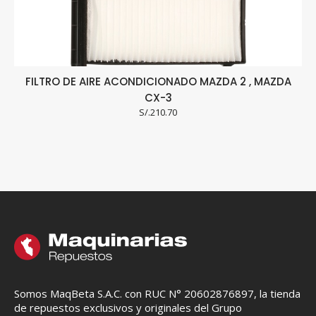
FILTRO DE AIRE ACONDICIONADO MAZDA 2 , MAZDA
F
CX-3
S/.
210.70
Somos MaqBeta S.A.C. con RUC N° 20602876897, la tienda
de repuestos exclusivos y originales del Grupo