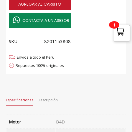
AGREGAR AL CARRITO
ACONDICIONADO
RENAULT
quantity
CONTACTA A UN ASESOR
1
SKU
8201153808
Envios a todo el Perú
Repuestos 100% originales
Especificaciones
Descripción
B4D
Motor