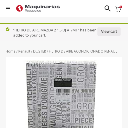
❮
❯
“FILTRO DE AIRE MAZDA 2 1.5 DJ AT/MT” has been
View cart
added to your cart.
Nissan
FRONTIER
PATROL
TIIDA
DFSK
D22
QASHQAI
URVAN
Home
/
Renault
/
DUSTER
/ FILTRO DE AIRE ACONDICIONADO RENAULT
Ford
FRONTIER
SENTRA 1.8
VERSA
NP300
Honda
- 2.0
N17X
Hyundai
KICKS
SENTRA
X-TRAIL
Mazda
NAVARA
CLASICO
B13
Renault
PATHFINDER
Suzuki
VER TODOS