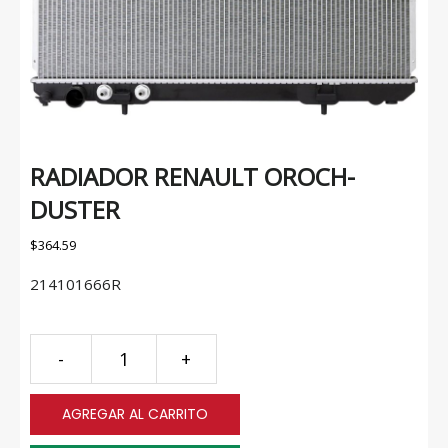
RADIADOR RENAULT OROCH-
DUSTER
$
364.59
214101666R
RADIADOR
-
+
RENAULT
OROCH-
AGREGAR AL CARRITO
DUSTER
quantity