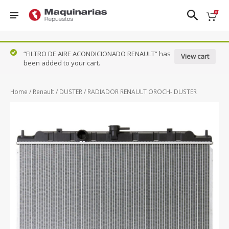
❮
❯
“FILTRO DE AIRE ACONDICIONADO RENAULT” has
View cart
been added to your cart.
Nissan
FRONTIER
PATROL
TIIDA
DFSK
D22
QASHQAI
URVAN
Home
/
Renault
/
DUSTER
/ RADIADOR RENAULT OROCH- DUSTER
Ford
FRONTIER
SENTRA 1.8
VERSA
NP300
Honda
- 2.0
N17X
Hyundai
KICKS
SENTRA
X-TRAIL
Mazda
NAVARA
CLASICO
B13
Renault
PATHFINDER
Suzuki
VER TODOS