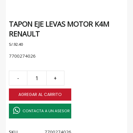
TAPON EJE LEVAS MOTOR K4M
RENAULT
S/.
92.40
7700274026
TAPON
-
+
EJE
LEVAS
AGREGAR AL CARRITO
MOTOR
K4M
RENAULT
CONTACTA A UN ASESOR
quantity
SKU
7700274026