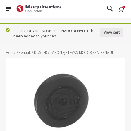
❮
❯
“FILTRO DE AIRE ACONDICIONADO RENAULT” has
View cart
been added to your cart.
Nissan
FRONTIER
PATROL
TIIDA
DFSK
D22
QASHQAI
URVAN
Home
/
Renault
/
DUSTER
/ TAPON EJE LEVAS MOTOR K4M RENAULT
Ford
FRONTIER
SENTRA 1.8
VERSA
NP300
Honda
- 2.0
N17X
Hyundai
KICKS
SENTRA
X-TRAIL
Mazda
NAVARA
CLASICO
B13
Renault
PATHFINDER
Suzuki
VER TODOS