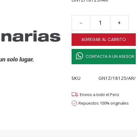
AMORTIGUADOR
-
+
TRASERO
FORD
AGREGAR AL CARRITO
ECOSPORT
17-
19
CONTACTA A UN ASESOR
quantity
SKU
GN1Z/18125/AR/
Envios a todo el Perú
Repuestos 100% originales