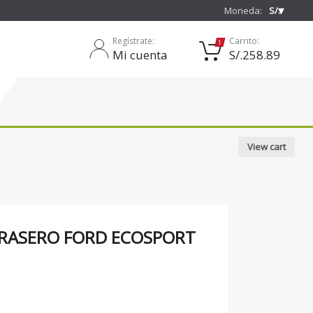
❯
Moneda:
S/.
Regístrate:
Carrito:
1
Mi cuenta
S/.
258.89
View cart
RASERO FORD ECOSPORT