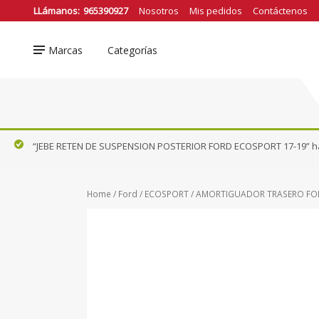
❮
LLámanos:
965390927
Nosotros
Mis pedidos
Contáctenos
Marcas
Categorías
Nissan
FRONTIER D22
DFSK
FRONTIER NP300
Ford
“JEBE RETEN DE SUSPENSION POSTERIOR FORD ECOSPORT 17-19” has
KICKS
Honda
NAVARA
Hyundai
Home
/
Ford
/
ECOSPORT
/ AMORTIGUADOR TRASERO FO
Mazda
PATHFINDER
Renault
VER TODOS
Suzuki