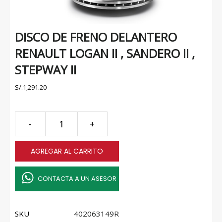
DISCO DE FRENO DELANTERO
RENAULT LOGAN II , SANDERO II ,
STEPWAY II
S/.
1,291.20
DISCO
-
+
DE
FRENO
AGREGAR AL CARRITO
DELANTERO
RENAULT
LOGAN
CONTACTA A UN ASESOR
II
,
SANDERO
SKU
402063149R