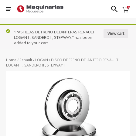
❮
❯
“PASTILLAS DE FRENO DELANTERAS RENAULT
View cart
LOGAN I , SANDERO I , STEPWAY.” has been
Nissan
added to your cart.
FRONTIER
PATROL
TIIDA
DFSK
D22
QASHQAI
URVAN
Ford
FRONTIER
Home
/
Renault
/
LOGAN
/ DISCO DE FRENO DELANTERO RENAULT
SENTRA 1.8
VERSA
NP300
LOGAN II , SANDERO II , STEPWAY II
Honda
- 2.0
N17X
Hyundai
KICKS
SENTRA
X-TRAIL
Mazda
NAVARA
CLASICO
B13
Renault
PATHFINDER
Suzuki
VER TODOS