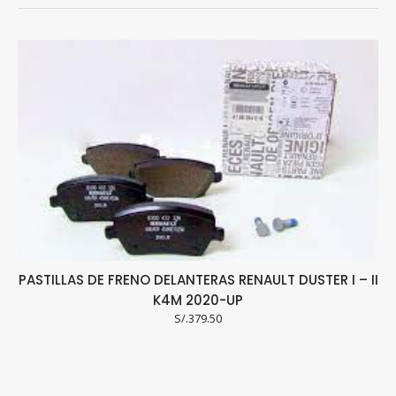
PASTILLAS DE FRENO DELANTERAS RENAULT DUSTER I – II
P
K4M 2020-UP
S/.
379.50