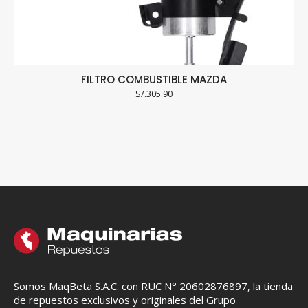
FILTRO COMBUSTIBLE MAZDA
S/.
305.90
Somos MaqBeta S.A.C. con RUC N° 20602876897, la tienda
de repuestos exclusivos y originales del Grupo