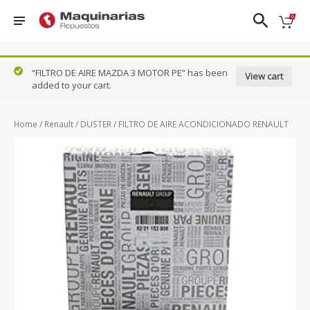
❮
❯
“FILTRO DE AIRE MAZDA 3 MOTOR PE” has been
View cart
added to your cart.
Nissan
FRONTIER
PATROL
TIIDA
DFSK
D22
QASHQAI
URVAN
Home
/
Renault
/
DUSTER
/ FILTRO DE AIRE ACONDICIONADO RENAULT
Ford
FRONTIER
SENTRA 1.8
VERSA
NP300
Honda
- 2.0
N17X
Hyundai
KICKS
SENTRA
X-TRAIL
Mazda
NAVARA
CLASICO
B13
Renault
PATHFINDER
Suzuki
VER TODOS