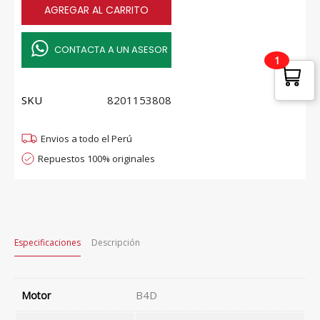
AGREGAR AL CARRITO
ACONDICIONADO
RENAULT
quantity
CONTACTA A UN ASESOR
1
SKU
8201153808
Envios a todo el Perú
Repuestos 100% originales
Especificaciones
Descripción
B4D
Motor