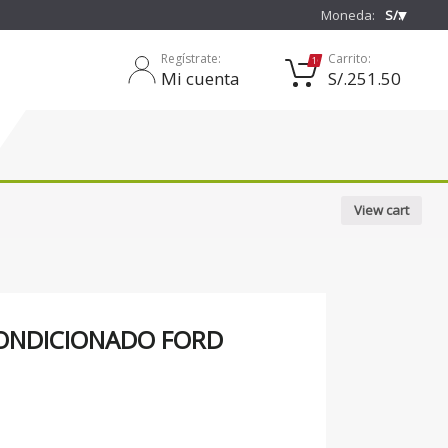
❯
Moneda:
S/.
Regístrate:
Carrito:
1
Mi cuenta
S/.
251.50
View cart
CONDICIONADO FORD