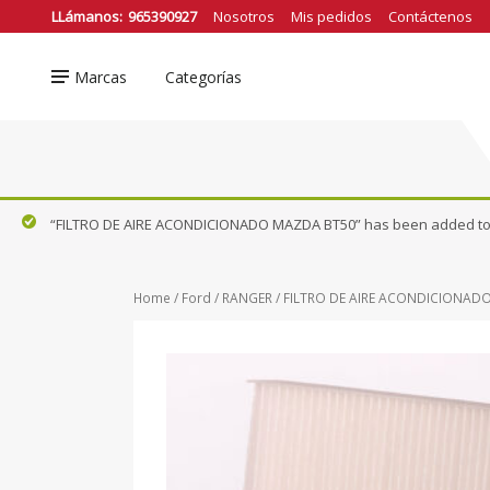
❮
LLámanos:
965390927
Nosotros
Mis pedidos
Contáctenos
Marcas
Categorías
Nissan
FRONTIER D22
DFSK
FRONTIER NP300
Ford
“FILTRO DE AIRE ACONDICIONADO MAZDA BT50” has been added to 
KICKS
Honda
NAVARA
Hyundai
Home
/
Ford
/
RANGER
/ FILTRO DE AIRE ACONDICIONADO
Mazda
PATHFINDER
Renault
VER TODOS
Suzuki