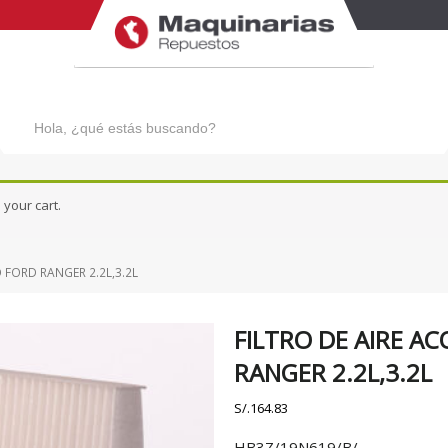
Búsqueda
de
productos
PATROL
URVAN
QASHQAI
VERSA N17X
your cart.
SENTRA 1.8 - 2.0
X-TRAIL
SENTRA CLASICO B13
 FORD RANGER 2.2L,3.2L
TIIDA
FILTRO DE AIRE A
RANGER 2.2L,3.2L
S/.
164.83
HB3Z/19N619/B/