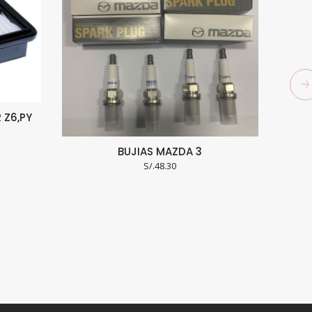
 Z6,PY
BUJIAS MAZDA 3
S/.
48.30