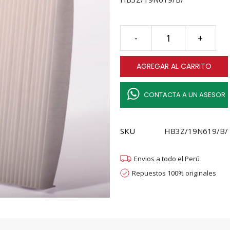
FILTRO
-
+
DE
AIRE
AGREGAR AL CARRITO
ACONDICIONADO
FORD
RANGER
CONTACTA A UN ASESOR
2.2L,3.2L
quantity
SKU
HB3Z/19N619/B/
Envios a todo el Perú
Repuestos 100% originales