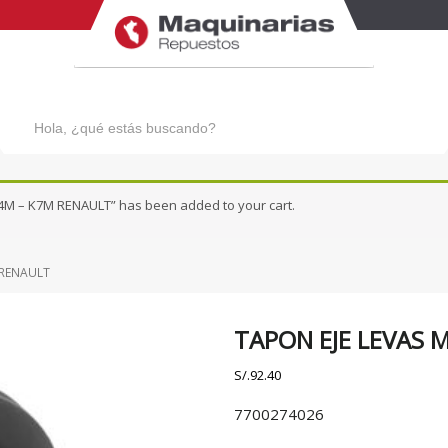
Búsqueda
de
productos
PATROL
URVAN
QASHQAI
VERSA N17X
M – K7M RENAULT” has been added to your cart.
SENTRA 1.8 - 2.0
X-TRAIL
SENTRA CLASICO B13
 RENAULT
TIIDA
TAPON EJE LEVAS
S/.
92.40
7700274026