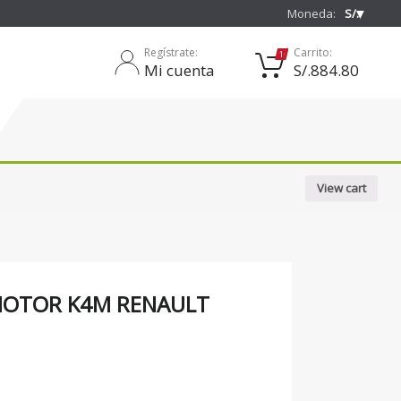
❯
Moneda:
S/.
Regístrate:
Carrito:
1
Mi cuenta
S/.
884.80
View cart
 MOTOR K4M RENAULT