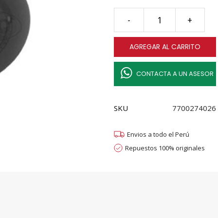
TAPON
-
+
EJE
LEVAS
AGREGAR AL CARRITO
MOTOR
K4M
RENAULT
CONTACTA A UN ASESOR
quantity
SKU
7700274026
Envios a todo el Perú
Repuestos 100% originales