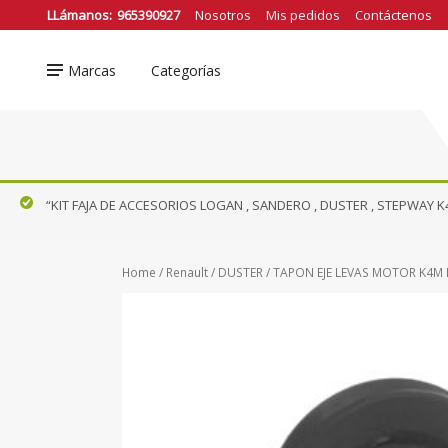
❮
LLámanos:
965390927
Nosotros
Mis pedidos
Contáctenos
Marcas
Categorías
Nissan
FRONTIER D22
DFSK
FRONTIER NP300
Ford
“KIT FAJA DE ACCESORIOS LOGAN , SANDERO , DUSTER , STEPWAY K4
KICKS
Honda
NAVARA
Hyundai
Home
/
Renault
/
DUSTER
/ TAPON EJE LEVAS MOTOR K4M
Mazda
PATHFINDER
Renault
VER TODOS
Suzuki